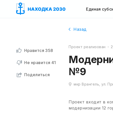
Единая субс
Назад
Проект реализован
2
Нравится
358
Модерни
Не нравится
41
№9
Поделиться
мкр Врангель, ул. П
Проект входит в ко
модернизации 12 го