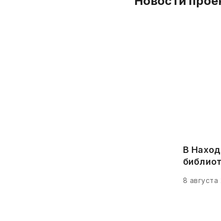
Новости прое
В Наход
библио
8 августа