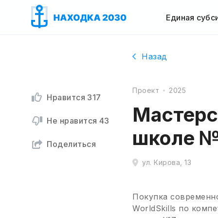
Единая субс
Назад
Проект
2025
Нравится
317
Мастерск
Не нравится
43
школе №
Поделиться
ул. Кирова, 13
Покупка современно
WorldSkills по комп