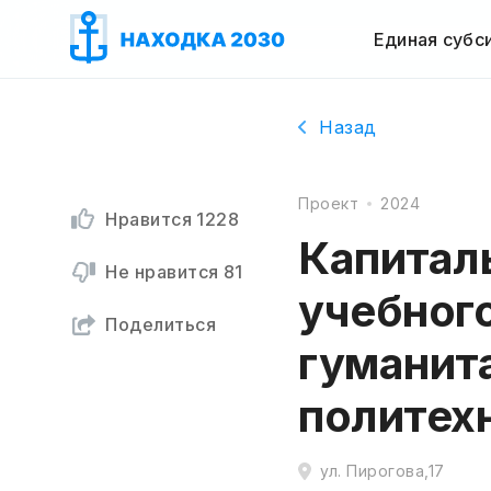
Единая субс
Назад
Проект
2024
Нравится
1228
Капитал
Не нравится
81
учебног
Поделиться
гуманит
политех
ул. Пирогова,17