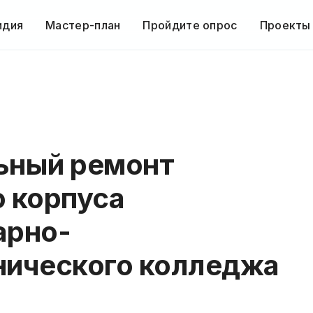
идия
Мастер-план
Пройдите опрос
Проекты
ьный ремонт
о корпуса
арно-
нического колледжа