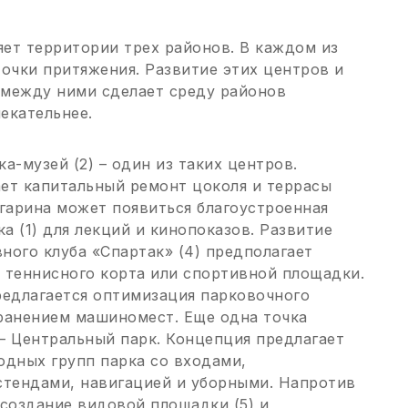
ет территории трех районов. В каждом из
точки притяжения. Развитие этих центров и
 между ними сделает среду районов
екательнее.
а-музей (2) – один из таких центров.
ет капитальный ремонт цоколя и террасы
агарина может появиться благоустроенная
а (1) для лекций и кинопоказов. Развитие
ного клуба «Спартак» (4) предполагает
 теннисного корта или спортивной площадки.
редлагается оптимизация парковочного
ранением машиномест. Еще одна точка
– Центральный парк. Концепция предлагает
одных групп парка со входами,
тендами, навигацией и уборными. Напротив
 создание видовой площадки (5) и