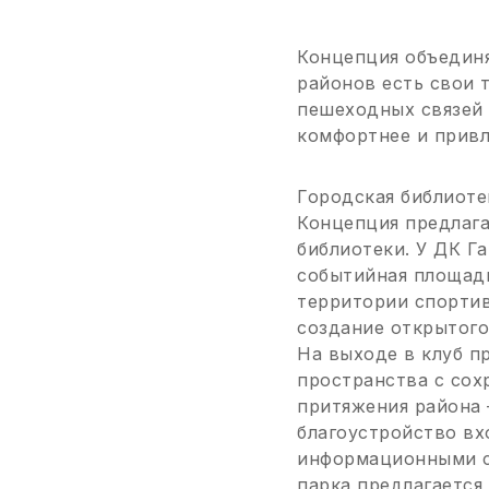
Концепция объединя
районов есть свои 
пешеходных связей
комфортнее и привл
Городская библиотек
Концепция предлага
библиотеки. У ДК Г
событийная площадк
территории спортив
создание открытого
На выходе в клуб п
пространства с сох
притяжения района 
благоустройство вх
информационными с
парка предлагается