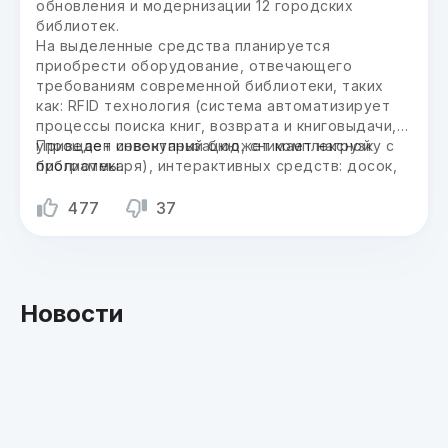
обновления и модернизации 12 городских
библиотек.
На выделенные средства планируется
приобрести оборудование, отвечающего
требованиям современной библиотеки, таких
как: RFID технология (система автоматизирует
процессы поиска книг, возврата и книговыдачи,
упрощает инвентаризацию, снимает нагрузку с
Приведен совокупный бюджет комплексной
библиотекаря), интерактивных средств: досок,
программы.
глобусов, VR очков, гаждетов, программного
обеспечения и др.
477
37
Новости