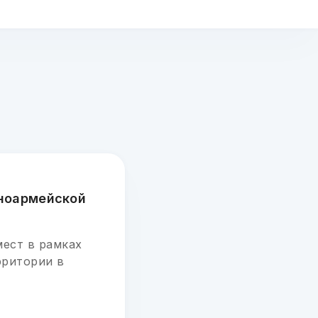
сноармейской
мест в рамках
рритории в