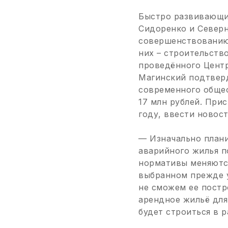
Быстро развивающие
Сидоренко и Северн
совершенствованию 
них – строительств
проведённого Центр
Магинский подтверд
современного обще
17 млн рублей. Прис
году, ввести новост
— Изначально плани
аварийного жилья п
нормативы меняются
выбранном прежде 
не сможем ее постр
арендное жильё для
будет строиться в 