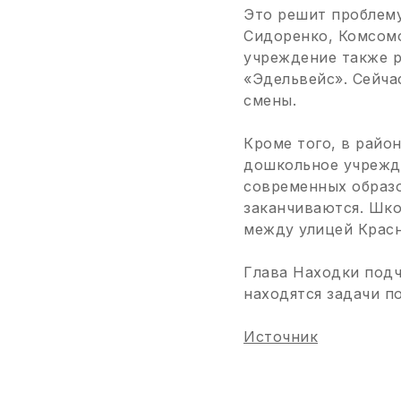
Это решит проблему
Сидоренко, Комсомо
учреждение также р
«Эдельвейс». Сейча
смены.
Кроме того, в райо
дошкольное учрежд
современных образо
заканчиваются. Шко
между улицей Красн
Глава Находки подч
находятся задачи п
Источник