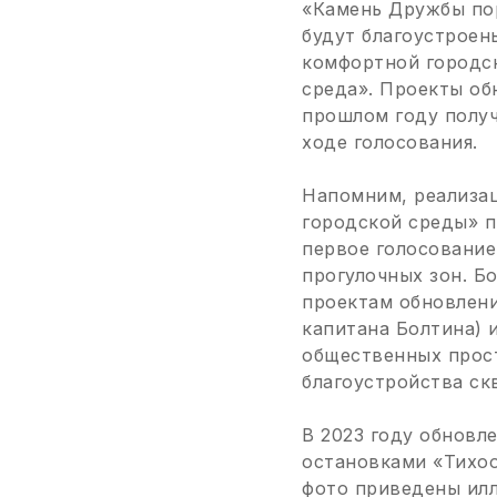
«Камень Дружбы по
будут благоустроен
комфортной городск
среда». Проекты об
прошлом году полу
ходе голосования.
Напомним, реализа
городской среды» п
первое голосование
прогулочных зон. Б
проектам обновлени
капитана Болтина) 
общественных прост
благоустройства ск
В 2023 году обновл
остановками «Тихоо
фото приведены илл