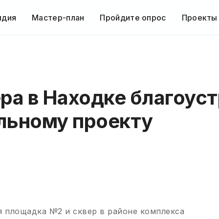
идия
Мастер-план
Пройдите опрос
Проекты
ра в Находке благоус
льному проекту
я площадка №2 и сквер в районе комплекса