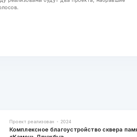
оду реализованы будут два проекта, набравшие
олосов.
Проект реализован
2024
Комплексное благоустройство сквера пам
«Камень Дружбы»