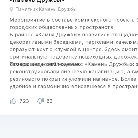
Памятник Камень Дружбы
Мероприятие в составе комплексного проекта 
городских общественных пространств.
В районе «Камня Дружбы» появились площадки
декоративными беседками, перголами-качелям
образуют круг с клумбой в центре. Здесь смон
оригинальную подсветку пешеходных дорожек 
камеры видеонаблюдения.
Похорошел и сам комплекс «Камень Дружбы»: 
реконструировали ливневую канализацию, а в
резинового покрытия уложили наливное. Более
удобное и гармонично вписавшееся в простран
отдыха доступны в том числе для маломобильн
723
63