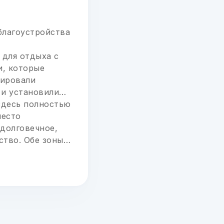
благоустройства
 для отдыха с
и, которые
тировали
и установили
здесь полностью
место
 долговечное,
ство. Обе зоны
ых граждан.