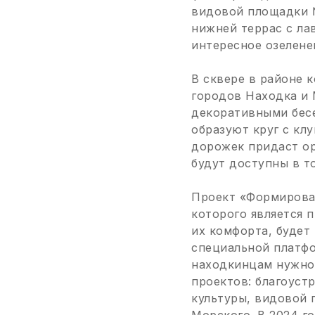
видовой площадки 
нижней террас с ла
интересное озелене
В сквере в районе
городов Находка и 
декоративными бесе
образуют круг с кл
дорожек придаст ор
будут доступны в т
Проект «Формирова
которого является 
их комфорта, будет
специальной платфор
находкинцам нужно 
проектов: благоуст
культуры, видовой 